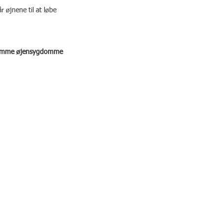
r øjnene til at løbe
mitsomme øjensygdomme