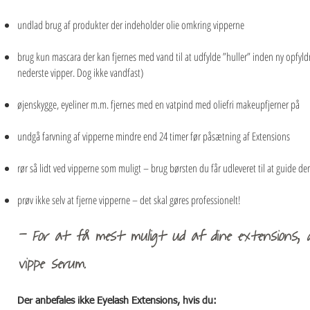
undlad brug af produkter der indeholder olie omkring vipperne
brug kun mascara der kan fjernes med vand til at udfylde ”huller” inden ny opfyld
nederste vipper. Dog ikke vandfast)
øjenskygge, eyeliner m.m. fjernes med en vatpind med oliefri makeupfjerner på
undgå farvning af vipperne mindre end 24 timer før påsætning af Extensions
rør så lidt ved vipperne som muligt – brug børsten du får udleveret til at guide d
prøv ikke selv at fjerne vipperne – det skal gøres professionelt!
- For at få mest muligt ud af dine extensions, a
vippe serum.
Der anbefales ikke Eyelash Extensions, hvis du: