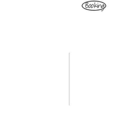
Booking
en efter aftale flg. dage:
Lige uger
Ulige uger
BOOK ONLINE
OBS! Der kan være ledige tider
10.00-17.00
10.00-17.00
som ikke kan ses online, så tøv
10.00-17.00
10.00-19.00
ikke med at ringe eller skrive, hvis
10.00-18.00
10.00-15.00
du ikke finder en tid der passer
.
10.00-15.00
12.00-15.00
dig...