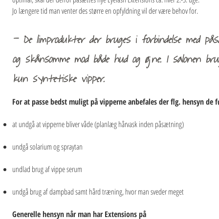
Jo længere tid man venter des større en opfyldning vil der være behov for.
- De limprodukter der bruges i forbindelse med påsæ
og skånsomme mod både hud og øjne. I salonen bru
kun syntetiske vipper.
For at passe bedst muligt på vipperne anbefales der flg. hensyn de f
at undgå at vipperne bliver våde (planlæg hårvask inden påsætning)
undgå solarium og spraytan
undlad brug af vippe serum
undgå brug af dampbad samt hård træning, hvor man sveder meget
Generelle hensyn når man har Extensions på