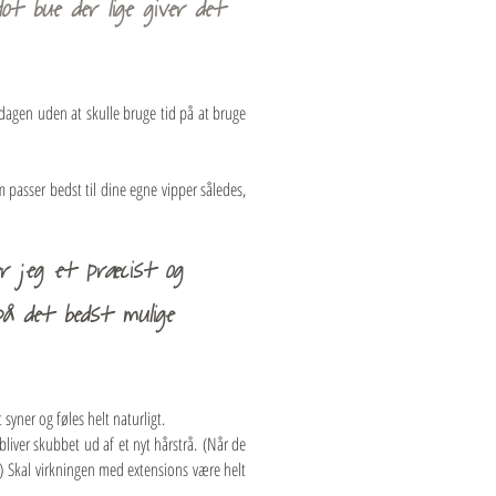
ot bue der lige giver det
dagen uden at skulle bruge tid på at bruge
 passer bedst til dine egne vipper således,
r jeg et præcist og
å det bedst mulige
syner og føles helt naturligt.
/bliver skubbet ud af et nyt hårstrå. (Når de
.) Skal virkningen med extensions være helt