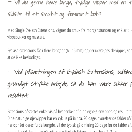
- Vil du gerne have lange, fyldige vipper med en fl
sidste til et smukt og feminint look?
Med Single Eyelash Extensions, vågner du smuk fra morgenstunden og er klar til 
vippebukker og mascara.
Eyelash extensions fås i flere længder (6 - 15 mm) og der udvælges de vipper, som
at de ikke beskadiges.
- Ved påsætningen af Eyelash Extensions, udføre
grundigt stykke arbejde, så du kan være sikker p
resultat.
Extensions påsættes enkeltvis på hver enkelt af dine egne øjenvipper, og resultatet 
Dine naturlige øjenvipper har en cyklus på ialt ca. 90 dage, hvorefter de falder af
har opnået deres fulde længde, vil der typisk gå omkring 28 dage før de falder af
optimal, skal der derfor påsættes nye Eyelash Extensions ca. hver 2.-3. uge.