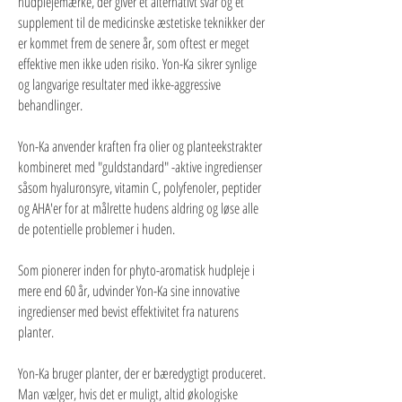
hudplejemærke, der giver et alternativt svar og et
supplement til de medicinske æstetiske teknikker der
er kommet frem de senere år, som oftest er meget
effektive men ikke uden risiko. Yon-Ka sikrer synlige
og langvarige resultater med ikke-aggressive
behandlinger.
Yon-Ka anvender kraften fra olier og planteekstrakter
kombineret med "guldstandard" -aktive ingredienser
såsom hyaluronsyre, vitamin C, polyfenoler, peptider
og AHA'er for at målrette hudens aldring og løse alle
de potentielle problemer i huden.
Som pionerer inden for phyto-aromatisk hudpleje i
mere end 60 år, udvinder Yon-Ka sine innovative
ingredienser med bevist effektivitet fra naturens
planter.
Yon-Ka bruger planter, der er bæredygtigt produceret.
Man vælger, hvis det er muligt, altid økologiske