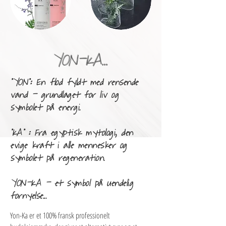
YON-KA...
"YON": En flod fyldt med rensende
vand - grundlaget for liv og
symbolet på energi.
"KA" : Fra egyptisk mytologi, den
evige kraft i alle mennesker og
symbolet på regeneration.
YON-KA - et symbol på uendelig
fornyelse...
Yon-Ka er et 100% fransk professionelt