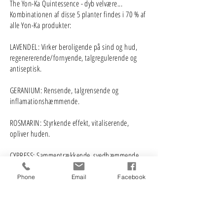
The Yon-Ka Quintessence - dyb velvære...
Kombinationen af disse 5 planter findes i 70 % af
alle Yon-Ka produkter:
LAVENDEL: Virker beroligende på sind og hud,
regenererende/fornyende, talgregulerende og
antiseptisk.
GERANIUM: Rensende, talgrensende og
inflamationshæmmende.
ROSMARIN: Styrkende effekt, vitaliserende,
opliver huden.
CYPRESS: Sammentrækkende, svedhæmmende,
antiseptisk og rensende.
Phone
Email
Facebook
THIMIAN: Antiseptisk og beroligende.
Booking