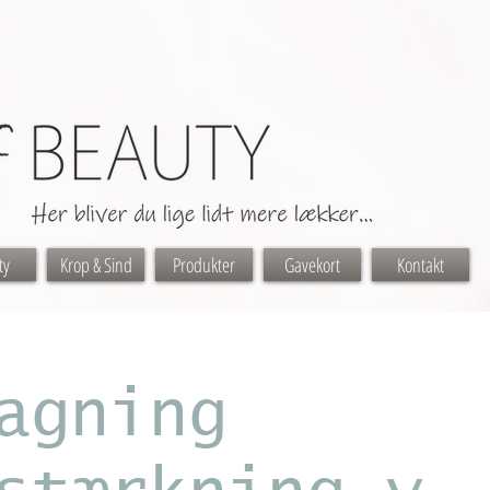
ty
Krop & Sind
Produkter
Gavekort
Kontakt
agning