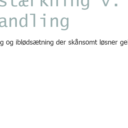
stærkning v.
andling
ning og iblødsætning der skånsomt løsner ge