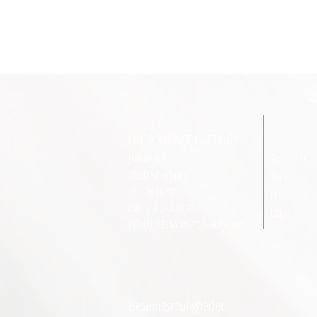
Åb
LINDA'S HOUSE OF BEAUTY
Julsøvej 65
Tirs.- ons.
8600 Silkeborg
Tors.
tlf.: 2819 5086
Fre.
CVR nr. 41 64 31 53
Lør
info@lindaswaxandbeauty.com
Betalingsmuligheder: