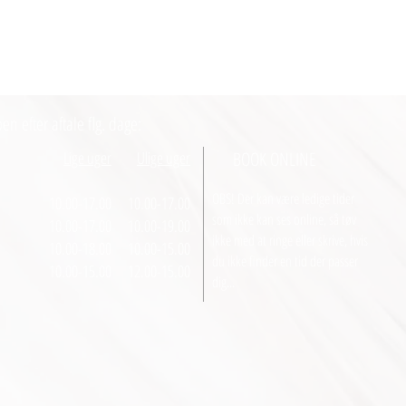
en efter aftale flg. dage:
Lige uger
Ulige uger
BOOK ONLINE
OBS! Der kan være ledige tider
10.00-17.00
10.00-17.00
som ikke kan ses online, så tøv
10.00-17.00
10.00-19.00
ikke med at ringe eller skrive, hvis
10.00-18.00
10.00-15.00
du ikke finder en tid der passer
.
10.00-15.00
12.00-15.00
dig...