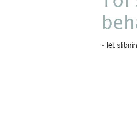
for
beh
- let slib