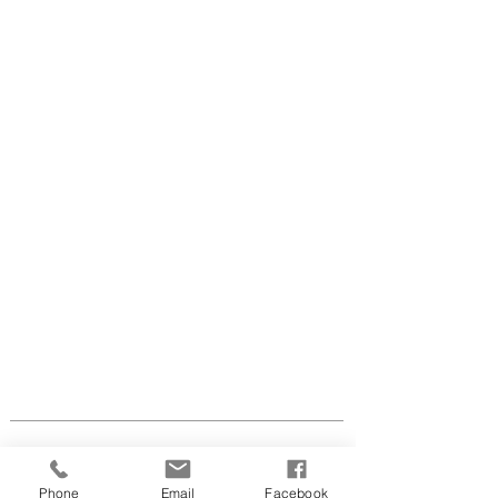
LINDA'S HOUSE OF BEAUTY
Julsøvej 65
8600 Silkeborg
tlf.:
2819 5086
CVR nr.
41 64 31 53
info@lindaswaxandbeauty.com
Åben efter aftale flg.
dage:
Phone
Email
Facebook