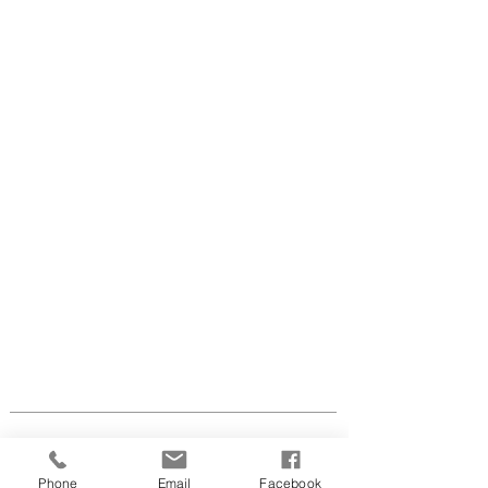
LINDA'S HOUSE OF BEAUTY
Julsøvej 65
8600 Silkeborg
tlf.:
2819 5086
CVR nr.
41 64 31 53
info@lindaswaxandbeauty.com
Åben efter aftale flg.
dage:
Phone
Email
Facebook