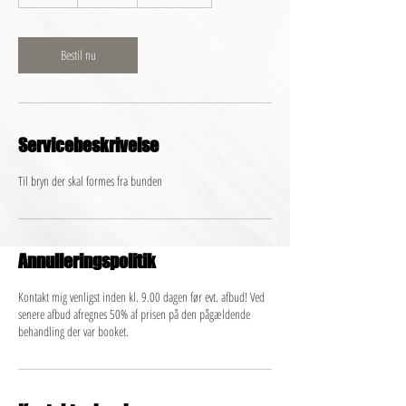
0
m
i
n
Bestil nu
Servicebeskrivelse
Til bryn der skal formes fra bunden
Annulleringspolitik
Kontakt mig venligst inden kl. 9.00 dagen før evt. afbud! Ved
senere afbud afregnes 50% af prisen på den pågældende
behandling der var booket.