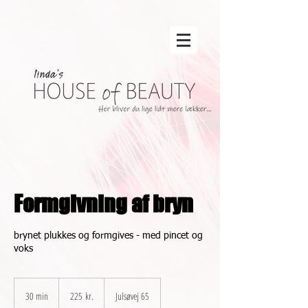
Formgivning af bryn
brynet plukkes og formgives - med pincet og
voks
225
danske
30 min
3
225 kr.
Julsøvej 65
kroner