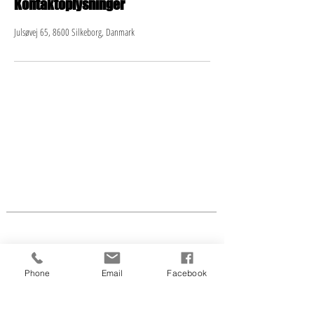
Kontaktoplysninger
Julsøvej 65, 8600 Silkeborg, Danmark
LINDA'S HOUSE OF BEAUTY
Julsøvej 65
8600 Silkeborg
tlf.:
2819 5086
CVR nr.
41 64 31 53
info@lindaswaxandbeauty.com
Åben efter aftale flg.
dage:
Lige uger
Ulige uger
Phone
Email
Facebook
Tirs.- ons.
10.00-17.00
10.00-17.00
Tors.
10.00-17.00
10.00-19.00