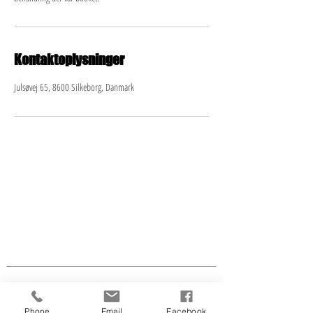
Kontaktoplysninger
Julsøvej 65, 8600 Silkeborg, Danmark
LINDA'S HOUSE OF BEAUTY
Julsøvej 65
8600 Silkeborg
tlf.:
2819 5086
CVR nr.
41 64 31 53
info@lindaswaxandbeauty.com
Åben efter aftale flg.
dage:
Phone
Email
Facebook