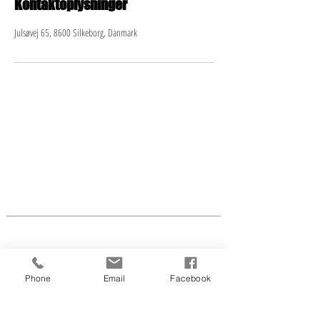
Kontaktoplysninger
Julsøvej 65, 8600 Silkeborg, Danmark
LINDA'S HOUSE OF BEAUTY
Julsøvej 65
8600 Silkeborg
tlf.:
2819 5086
CVR nr.
41 64 31 53
info@lindaswaxandbeauty.com
Åben efter aftale flg.
dage:
Lige uger
Ulige uger
Phone
Email
Facebook
Tirs.- ons.
10.00-17.00
10.00-17.00
Tors.
10.00-17.00
10.00-19.00