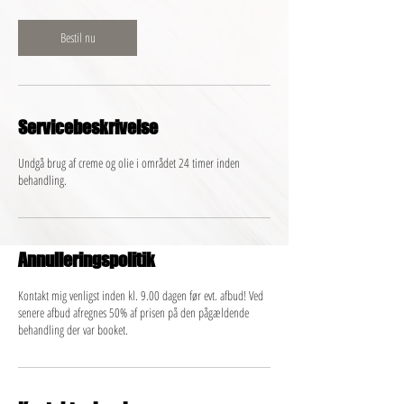
m
i
n
Bestil nu
Servicebeskrivelse
Undgå brug af creme og olie i området 24 timer inden
behandling.
Annulleringspolitik
Kontakt mig venligst inden kl. 9.00 dagen før evt. afbud! Ved
senere afbud afregnes 50% af prisen på den pågældende
behandling der var booket.