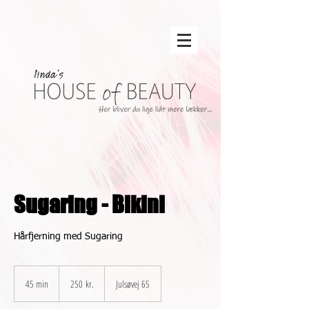
Sugaring - Bikini
Hårfjerning med Sugaring
250
danske
45 min
4
250 kr.
Julsøvej 65
kroner
5