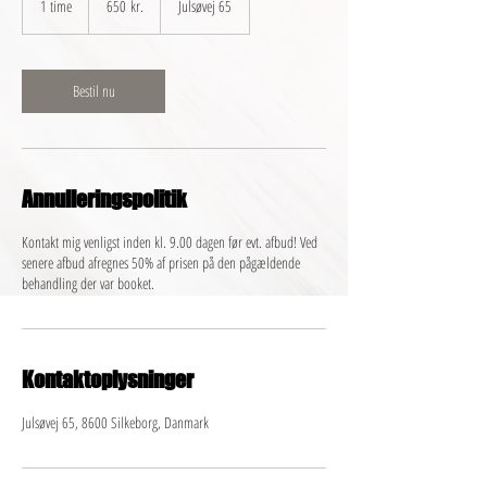
1 time
1
650 kr.
Julsøvej 65
kroner
t
i
m
Bestil nu
Annulleringspolitik
Kontakt mig venligst inden kl. 9.00 dagen før evt. afbud! Ved
senere afbud afregnes 50% af prisen på den pågældende
behandling der var booket.
Kontaktoplysninger
Julsøvej 65, 8600 Silkeborg, Danmark