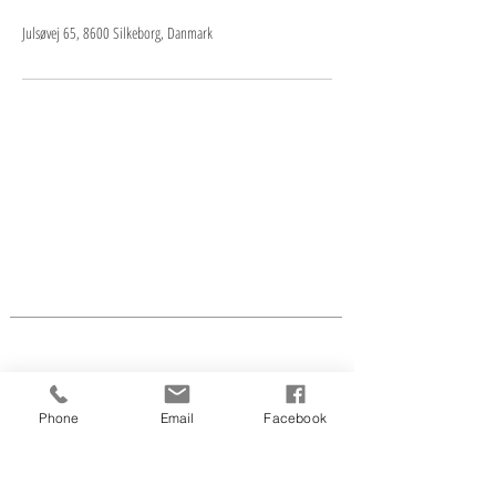
Julsøvej 65, 8600 Silkeborg, Danmark
LINDA'S HOUSE OF BEAUTY
Julsøvej 65
8600 Silkeborg
tlf.:
2819 5086
CVR nr.
41 64 31 53
info@lindaswaxandbeauty.com
Åben efter aftale flg.
dage:
Lige uger
Ulige uger
Phone
Email
Facebook
Tirs.- ons.
10.00-17.00
10.00-17.00
Tors.
10.00-17.00
10.00-19.00
Fre.
10.00-18.00
10.00-15.00