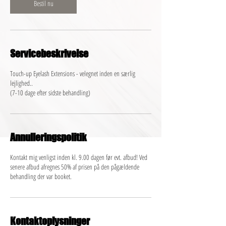
n
Bestil nu
Servicebeskrivelse
Touch-up Eyelash Extensions - velegnet inden en særlig
lejlighed..
(7-10 dage efter sidste behandling)
Annulleringspolitik
Kontakt mig venligst inden kl. 9.00 dagen før evt. afbud! Ved
senere afbud afregnes 50% af prisen på den pågældende
behandling der var booket.
Kontaktoplysninger