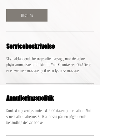
i
m
Bestil nu
Servicebeskrivelse
Skøn afslappende helkrops olie massage, med de lækre
phyto-aromatiske produkter fra Yon-Ka universet. Obs! Dette
er en wellness massage og ikke en fysiurisk massage.
Annulleringspolitik
Kontakt mig venligst inden kl. 9.00 dagen før evt. afbud! Ved
senere afbud afregnes 50% af prisen på den pågældende
behandling der var booket.