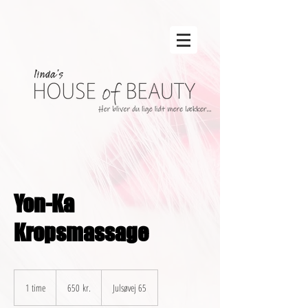
Yon-Ka
Kropsmassage
650
danske
1 time
1
650 kr.
Julsøvej 65
kroner
t